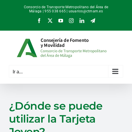
Saltar
Consorcio de Transporte Metropolitano del Área de
al
Málaga | 955 038 665 |
usuarios@ctmam.es
contenido
Facebook
X
YouTube
Instagram
LinkedIn
Telegram
Ir a...
¿Dónde se puede
utilizar la Tarjeta
Joven?