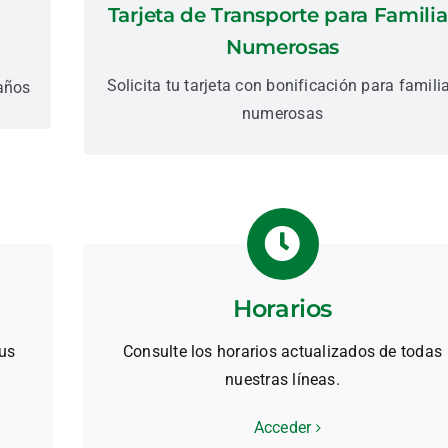
Tarjeta de Transporte para Familia
bonificaciones en el transporte
Numerosas
Más información
Solicita tu tarjeta con bonificación para famili
 años
numerosas
Horarios
sus
Consulte los horarios actualizados de todas
nuestras líneas.
Acceder