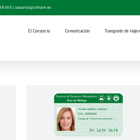
038 665 |
usuarios@ctmam.es
El Consorcio
Comunicación
Transporte de viajer
Tarjeta de Transporte Familia
os y
Numerosa
,
 de
Si posees el título de Familia Numerosa de tu
 para
comunidad autónoma, podrás beneficiarte d