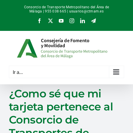
Saltar
Consorcio de Transporte Metropolitano del Área de
al
Málaga | 955 038 665 |
usuarios@ctmam.es
contenido
Facebook
X
YouTube
Instagram
LinkedIn
Telegram
Ir a...
¿Como sé que mi
tarjeta pertenece al
Consorcio de
Transportes de