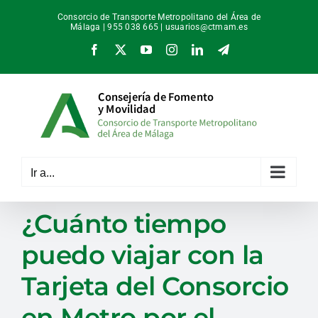
Saltar
Consorcio de Transporte Metropolitano del Área de
al
Málaga | 955 038 665 |
usuarios@ctmam.es
contenido
Facebook
X
YouTube
Instagram
LinkedIn
Telegram
Ir a...
¿Cuánto tiempo
puedo viajar con la
Tarjeta del Consorcio
en Metro por el