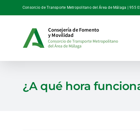
Saltar
Consorcio de Transporte Metropolitano del Área de Málaga | 955 
al
contenido
¿A qué hora funciona