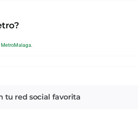
etro?
e
MetroMalaga
.
tu red social favorita