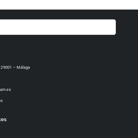
 – 29001 – Málaga
am.es
es
ces