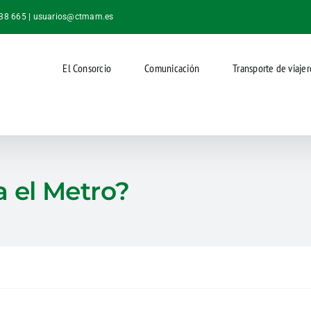
038 665 |
usuarios@ctmam.es
El Consorcio
Comunicación
Transporte de viajer
 el Metro?