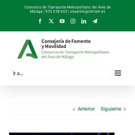
Saltar
Consorcio de Transporte Metropolitano del Área de
al
Málaga | 955 038 665 |
usuarios@ctmam.es
contenido
Facebook
X
YouTube
Instagram
LinkedIn
Telegram
Ir a...
Anterior
Siguiente