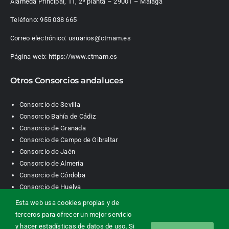
Alameda Principal, 11, 2ª planta – 29001 – Málaga
Teléfono:
955 038 665
Correo electrónico:
usuarios@ctmam.es
Página web:
https://www.ctmam.es
Otros Consorcios andaluces
Consorcio de Sevilla
Consorcio Bahía de Cádiz
Consorcio de Granada
Consorcio de Campo de Gibraltar
Consorcio de Jaén
Consorcio de Almería
Consorcio de Córdoba
Consorcio de Huelva
Esta web usa cookies propias y de
terceros para ofrecer un mejor servicio
Consorcio de Transporte Metropolitano. Área de Málaga |
y hacer estadísticas de datos de uso. Si