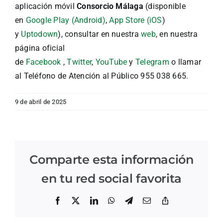
aplicación móvil
Consorcio Málaga
(disponible
en
Google Play (Android)
,
App Store (iOS
)
y
Uptodown
), consultar en nuestra
web
, en nuestra
página oficial
de
Facebook
,
Twitter
,
YouTube
y
Telegram
o llamar
al Teléfono de Atención al Público 955 038 665.
9 de abril de 2025
Comparte esta información
en tu red social favorita
Facebook
X
LinkedIn
WhatsApp
Telegram
Correo
Copiar
electrónico
enlace