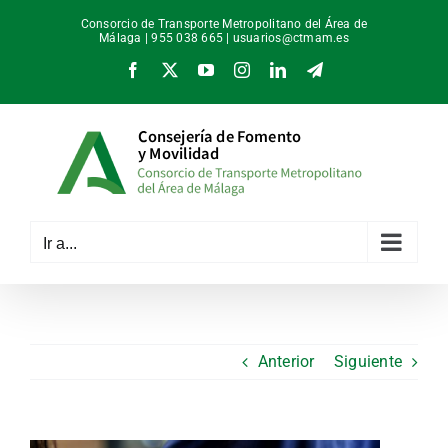
Saltar
Consorcio de Transporte Metropolitano del Área de
al
Málaga | 955 038 665 |
usuarios@ctmam.es
contenido
Facebook
X
YouTube
Instagram
LinkedIn
Telegram
Ir a...
Anterior
Siguiente