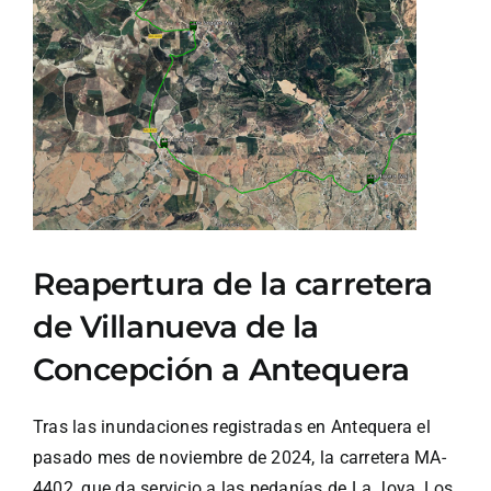
Ver
imagen
más
grande
Reapertura de la carretera
de Villanueva de la
Concepción a Antequera
Tras las inundaciones registradas en Antequera el
pasado mes de noviembre de 2024, la carretera MA-
4402, que da servicio a las pedanías de La Joya, Los