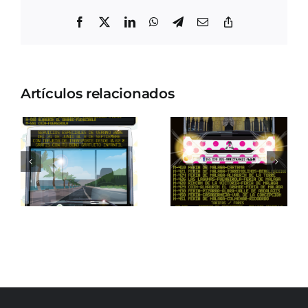
Facebook
X
LinkedIn
WhatsApp
Telegram
Correo
Copiar
electrónico
enlace
Artículos relacionados