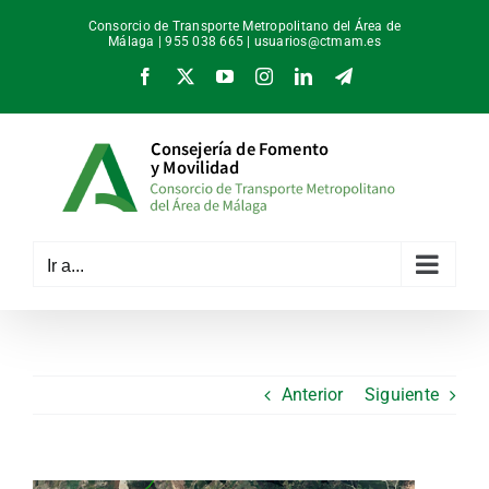
Saltar
Consorcio de Transporte Metropolitano del Área de
al
Málaga | 955 038 665 |
usuarios@ctmam.es
contenido
Facebook
X
YouTube
Instagram
LinkedIn
Telegram
Ir a...
Anterior
Siguiente