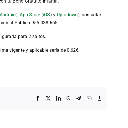
on tu Bono Gratuito Infantil.
(Android)
,
App Store (iOS
) y
Uptodown
), consultar
ción al Público 955 038 665.
igurarla para 2 saltos.
ima vigente y aplicable sería de 0,62€.
Facebook
X
LinkedIn
WhatsApp
Telegram
Correo
Copiar
electrónico
enlace