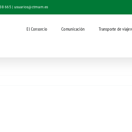
038 665 |
usuarios@ctmam.es
El Consorcio
Comunicación
Transporte de viajer