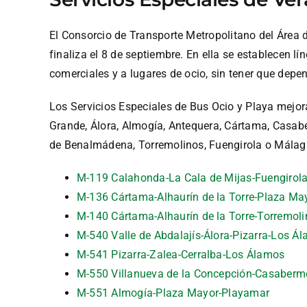
El Consorcio de Transporte Metropolitano del Área
finaliza el 8 de septiembre. En ella se establecen l
comerciales y a lugares de ocio, sin tener que depe
Los Servicios Especiales de Bus Ocio y Playa mejoran
Grande, Álora, Almogía, Antequera, Cártama, Casaber
de Benalmádena, Torremolinos, Fuengirola o Málaga
M-119 Calahonda-La Cala de Mijas-Fuengirol
M-136 Cártama-Alhaurín de la Torre-Plaza M
M-140 Cártama-Alhaurín de la Torre-Torremol
M-540 Valle de Abdalajís-Álora-Pizarra-Los Á
M-541 Pizarra-Zalea-Cerralba-Los Álamos
M-550 Villanueva de la Concepción-Casaberme
M-551 Almogía-Plaza Mayor-Playamar