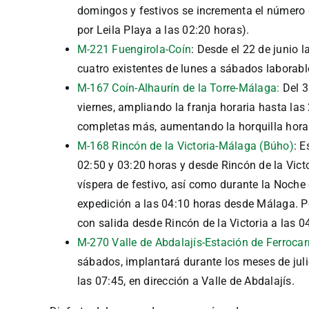
domingos y festivos se incrementa el número d
por Leila Playa a las 02:20 horas).
M-221 Fuengirola-Coín
: Desde el 22 de junio
cuatro existentes de lunes a sábados laborabl
M-167 Coín-Alhaurín de la Torre-Málaga:
Del 3
viernes, ampliando la franja horaria hasta l
completas más, aumentando la horquilla horar
M-168 Rincón de la Victoria-Málaga (Búho)
: E
02:50 y 03:20 horas y desde Rincón de la Vict
víspera de festivo, así como durante la Noche 
expedición a las 04:10 horas desde Málaga. Por 
con salida desde Rincón de la Victoria a las 0
M-270 Valle de Abdalajís-Estación de Ferrocarr
sábados, implantará durante los meses de julio
las 07:45, en dirección a Valle de Abdalajís.