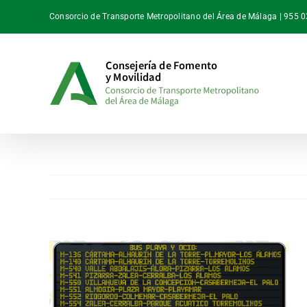
Saltar
Consorcio de Transporte Metropolitano del Área de Málaga | 955 
al
contenido
Ver
imagen
más
grande