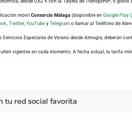
ómica, desde 0,62 € con la Tarjeta de Transporte*, o gratis c
licación móvil
Consorcio Málaga
(disponible en
Google Play 
ook
,
Twitter
,
YouTube
y
Telegram
o llamar al Teléfono de Aten
los Servicios Especiales de Verano desde Almogía, deberán conf
sulten vigentes en cada momento. A fecha actual, la tarifa mín
tu red social favorita