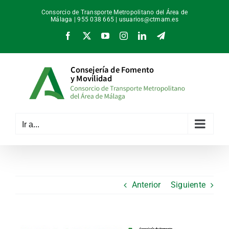
Saltar
Consorcio de Transporte Metropolitano del Área de
al
Málaga | 955 038 665 |
usuarios@ctmam.es
contenido
Facebook
X
YouTube
Instagram
LinkedIn
Telegram
Ir a...
Anterior
Siguiente