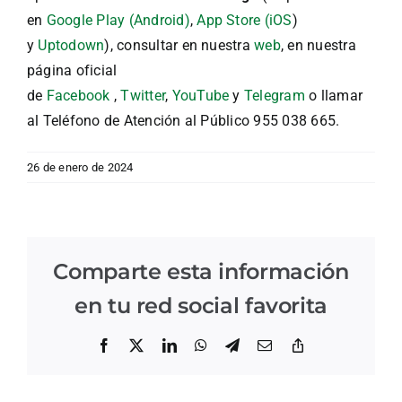
en
Google Play (Android)
,
App Store (iOS
)
y
Uptodown
), consultar en nuestra
web
, en nuestra
página oficial
de
Facebook
,
Twitter
,
YouTube
y
Telegram
o llamar
al Teléfono de Atención al Público 955 038 665.
26 de enero de 2024
Comparte esta información
en tu red social favorita
Facebook
X
LinkedIn
WhatsApp
Telegram
Correo
Copiar
electrónico
enlace