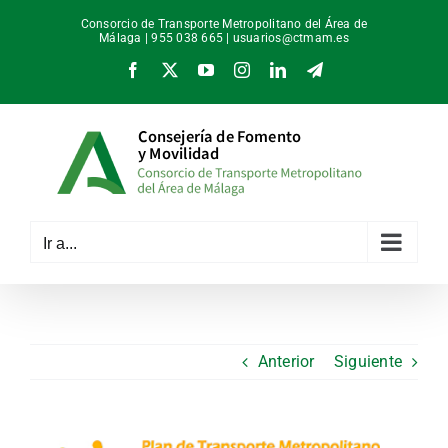
Saltar
Consorcio de Transporte Metropolitano del Área de
al
Málaga | 955 038 665 |
usuarios@ctmam.es
contenido
Facebook
X
YouTube
Instagram
LinkedIn
Telegram
Ir a...
Anterior
Siguiente