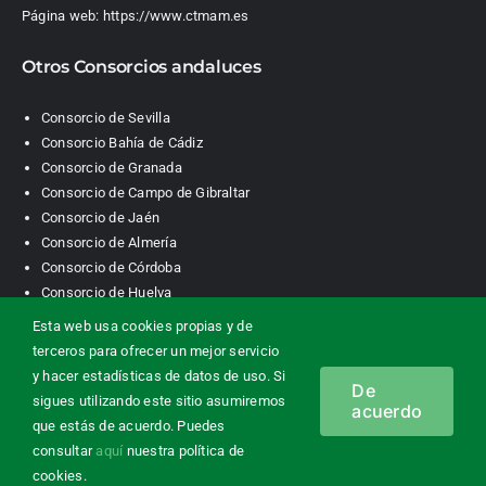
Página web:
https://www.ctmam.es
Otros Consorcios andaluces
Consorcio de Sevilla
Consorcio Bahía de Cádiz
Consorcio de Granada
Consorcio de Campo de Gibraltar
Consorcio de Jaén
Consorcio de Almería
Consorcio de Córdoba
Consorcio de Huelva
Esta web usa cookies propias y de
terceros para ofrecer un mejor servicio
Consorcio de Transporte Metropolitano. Área de Málaga |
y hacer estadísticas de datos de uso. Si
De
Contacto
|
Información legal
|
Política de privacidad
|
Política de
sigues utilizando este sitio asumiremos
acuerdo
cookies
que estás de acuerdo. Puedes
consultar
aquí
nuestra política de
cookies.