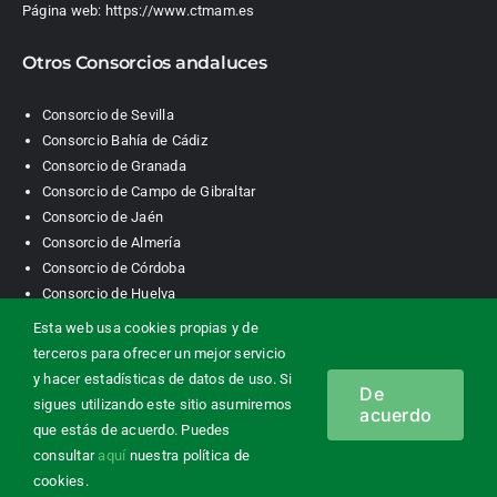
Página web:
https://www.ctmam.es
Otros Consorcios andaluces
Consorcio de Sevilla
Consorcio Bahía de Cádiz
Consorcio de Granada
Consorcio de Campo de Gibraltar
Consorcio de Jaén
Consorcio de Almería
Consorcio de Córdoba
Consorcio de Huelva
Esta web usa cookies propias y de
terceros para ofrecer un mejor servicio
Consorcio de Transporte Metropolitano. Área de Málaga |
y hacer estadísticas de datos de uso. Si
De
Contacto
|
Información legal
|
Política de privacidad
|
Política de
sigues utilizando este sitio asumiremos
acuerdo
cookies
que estás de acuerdo. Puedes
consultar
aquí
nuestra política de
cookies.