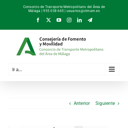
Saltar
Consorcio de Transporte Metropolitano del Área de
al
Málaga | 955 038 665 |
usuarios@ctmam.es
contenido
Facebook
X
YouTube
Instagram
LinkedIn
Telegram
Ir a...
Anterior
Siguiente