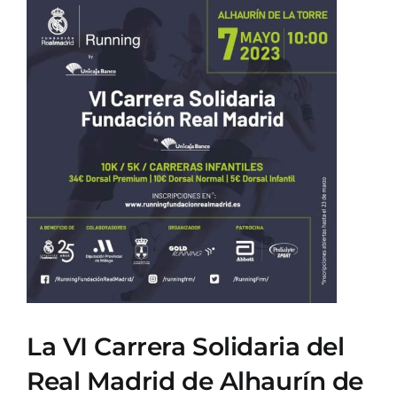
Ver
imagen
más
grande
La VI Carrera Solidaria del
Real Madrid de Alhaurín de