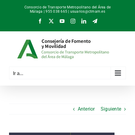
Saltar
Consorcio de Transporte Metropolitano del Área de
al
Málaga | 955 038 665 |
usuarios@ctmam.es
contenido
Facebook
X
YouTube
Instagram
LinkedIn
Telegram
Ir a...
Anterior
Siguiente