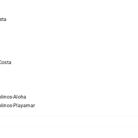
sta
Costa
olinos-Aloha
olinos-Playamar