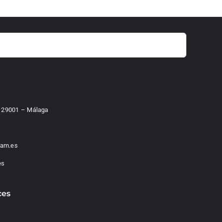
 – 29001 – Málaga
am.es
es
ces