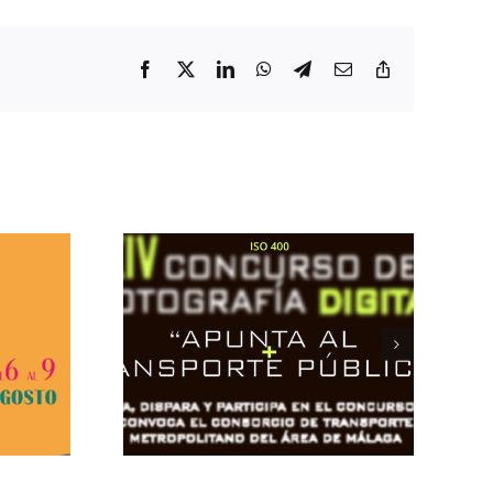
Facebook
X
LinkedIn
WhatsApp
Telegram
Correo
Copiar
electrónico
enlace