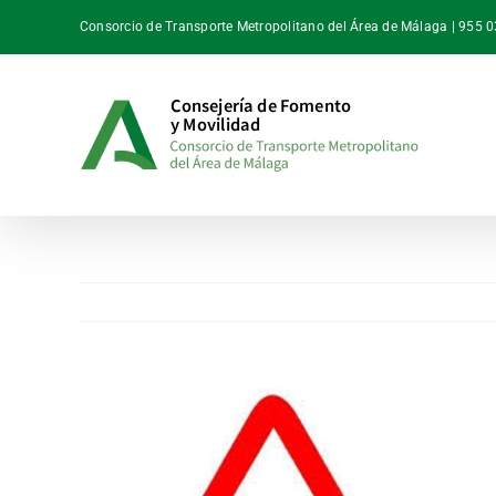
Saltar
Consorcio de Transporte Metropolitano del Área de Málaga | 955 
al
contenido
Ver
imagen
más
grande