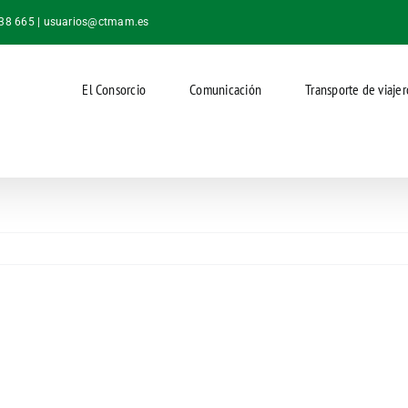
038 665 |
usuarios@ctmam.es
El Consorcio
Comunicación
Transporte de viajer