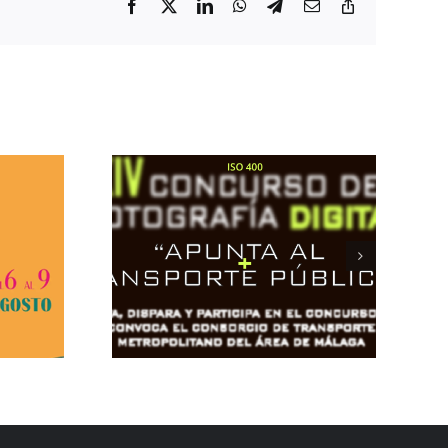
Facebook
X
LinkedIn
WhatsApp
Telegram
Correo
Copiar
electrónico
enlace