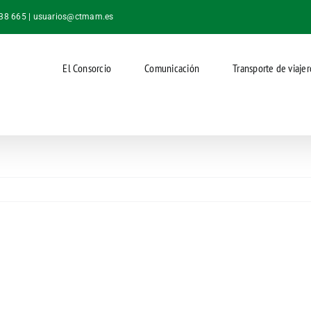
038 665 |
usuarios@ctmam.es
El Consorcio
Comunicación
Transporte de viajer