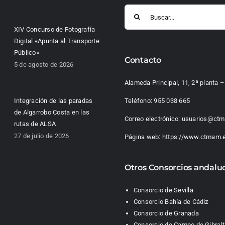
Buscar:
XIV Concurso de Fotografía
Digital «Apunta al Transporte
Público»
Contacto
5 de agosto de 2026
Alameda Principal, 11, 2ª planta
Integración de las paradas
Teléfono:
955 038 665
de Algarrobo Costa en las
Correo electrónico:
usuarios@ctm
rutas de ALSA
27 de julio de 2026
Página web:
https://www.ctmam.
Otros Consorcios andalu
Consorcio de Sevilla
Consorcio Bahía de Cádiz
Consorcio de Granada
Consorcio de Campo de Gibralt