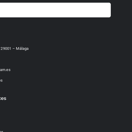
 – 29001 – Málaga
am.es
es
ces
ar