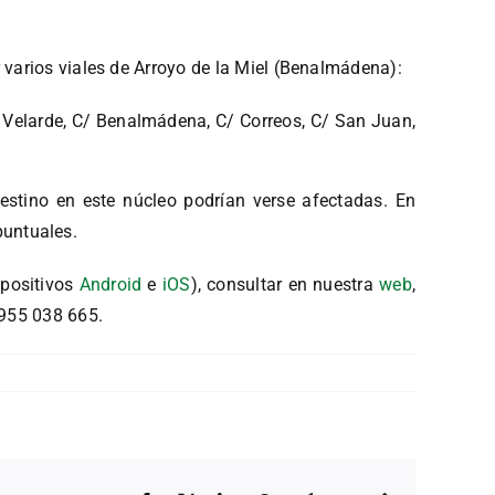
 varios viales de Arroyo de la Miel (Benalmádena):
 Velarde, C/ Benalmádena, C/ Correos, C/ San Juan,
estino en este núcleo podrían verse afectadas. En
 puntuales.
spositivos
Android
e
iOS
), consultar en nuestra
web
,
 955 038 665.