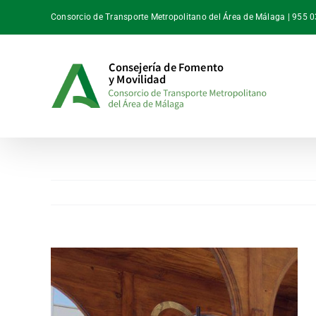
Saltar
Consorcio de Transporte Metropolitano del Área de Málaga | 955 
al
contenido
Ver
imagen
más
grande