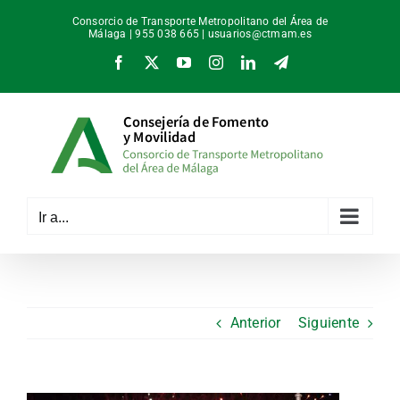
Saltar
Consorcio de Transporte Metropolitano del Área de
al
Málaga | 955 038 665 |
usuarios@ctmam.es
contenido
Facebook
X
YouTube
Instagram
LinkedIn
Telegram
Ir a...
Anterior
Siguiente