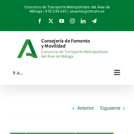
Saltar
Consorcio de Transporte Metropolitano del Área de
al
Málaga | 955 038 665 |
usuarios@ctmam.es
contenido
Facebook
X
YouTube
Instagram
LinkedIn
Telegram
Ir a...
Anterior
Siguiente