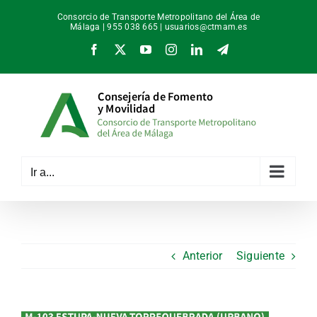
Saltar
Consorcio de Transporte Metropolitano del Área de
al
Málaga | 955 038 665 |
usuarios@ctmam.es
contenido
Facebook
X
YouTube
Instagram
LinkedIn
Telegram
Ir a...
Anterior
Siguiente