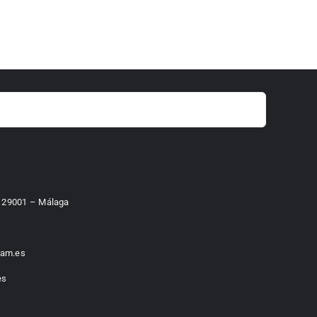
 – 29001 – Málaga
am.es
es