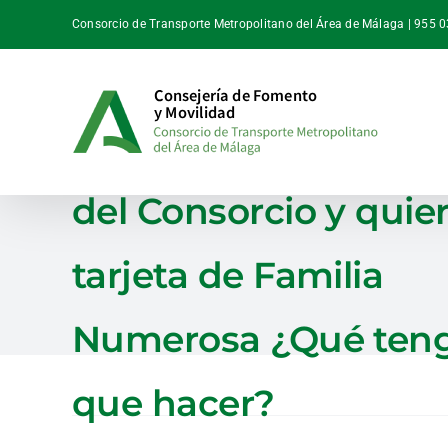
Saltar
Consorcio de Transporte Metropolitano del Área de Málaga | 955 
al
contenido
Tengo la tarjeta Jove
del Consorcio y quier
tarjeta de Familia
Numerosa ¿Qué ten
que hacer?