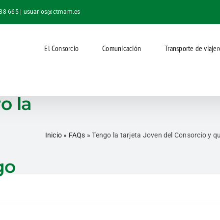
038 665 |
usuarios@ctmam.es
El Consorcio
Comunicación
Transporte de viajer
n
o la
Inicio
»
FAQs
»
Tengo la tarjeta Joven del Consorcio y q
go