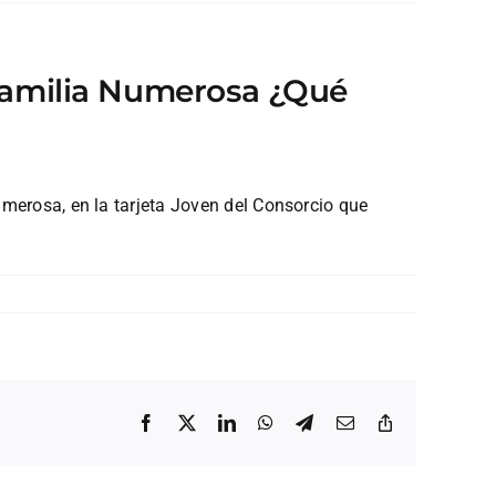
e Familia Numerosa ¿Qué
umerosa, en la tarjeta Joven del Consorcio que
Facebook
X
LinkedIn
WhatsApp
Telegram
Correo
Copiar
electrónico
enlace