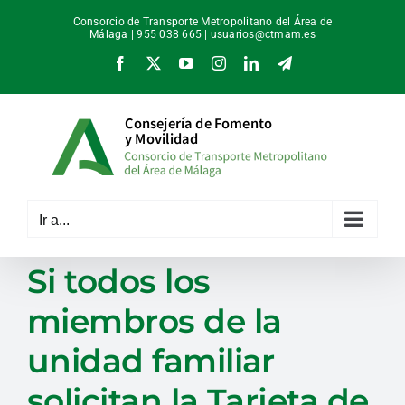
Saltar
Consorcio de Transporte Metropolitano del Área de
al
Málaga | 955 038 665 |
usuarios@ctmam.es
contenido
Facebook
X
YouTube
Instagram
LinkedIn
Telegram
Ir a...
Si todos los
miembros de la
unidad familiar
solicitan la Tarjeta de