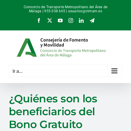
Saltar
Consorcio de Transporte Metropolitano del Área de
al
Málaga | 955 038 665 |
usuarios@ctmam.es
contenido
Facebook
X
YouTube
Instagram
LinkedIn
Telegram
Ir a...
¿Quiénes son los
beneficiarios del
Bono Gratuito