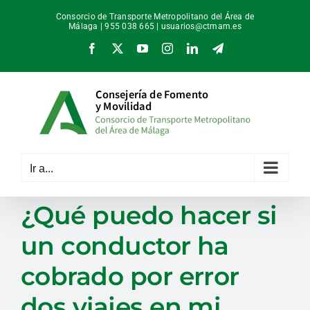
Saltar
Consorcio de Transporte Metropolitano del Área de
al
Málaga | 955 038 665 |
usuarios@ctmam.es
contenido
Facebook
X
YouTube
Instagram
LinkedIn
Telegram
Ir a...
¿Qué puedo hacer si
un conductor ha
cobrado por error
dos viajes en mi