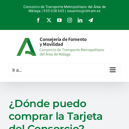
Saltar
Consorcio de Transporte Metropolitano del Área de
al
Málaga | 955 038 665 |
usuarios@ctmam.es
contenido
Facebook
X
YouTube
Instagram
LinkedIn
Telegram
Ir a...
¿Dónde puedo
comprar la Tarjeta
del Consorcio?