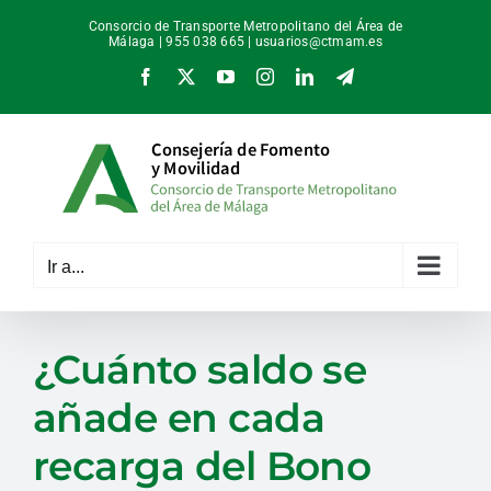
Saltar
Consorcio de Transporte Metropolitano del Área de
al
Málaga | 955 038 665 |
usuarios@ctmam.es
contenido
Facebook
X
YouTube
Instagram
LinkedIn
Telegram
Ir a...
¿Cuánto saldo se
añade en cada
recarga del Bono