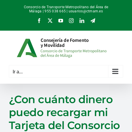
Saltar
Consorcio de Transporte Metropolitano del Área de
al
Málaga | 955 038 665 |
usuarios@ctmam.es
contenido
Facebook
X
YouTube
Instagram
LinkedIn
Telegram
Ir a...
¿Con cuánto dinero
puedo recargar mi
Tarjeta del Consorcio