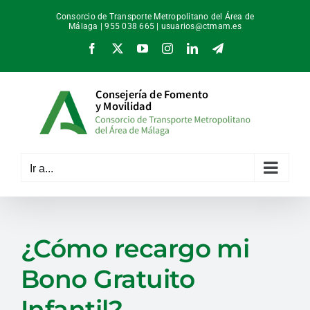
Saltar
Consorcio de Transporte Metropolitano del Área de
al
Málaga | 955 038 665 |
usuarios@ctmam.es
contenido
Facebook
X
YouTube
Instagram
LinkedIn
Telegram
Ir a...
¿Cómo recargo mi
Bono Gratuito
Infantil?