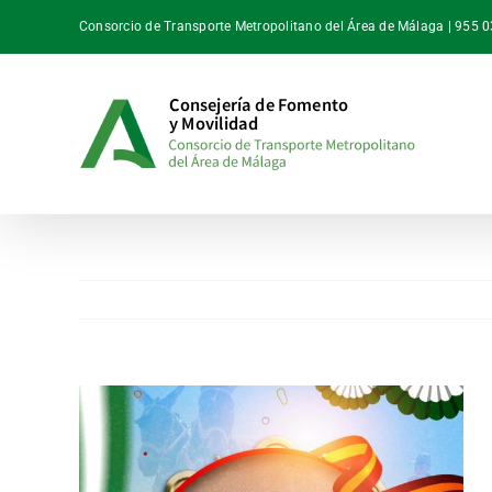
Saltar
Consorcio de Transporte Metropolitano del Área de Málaga | 955 
al
contenido
Ver
imagen
más
grande