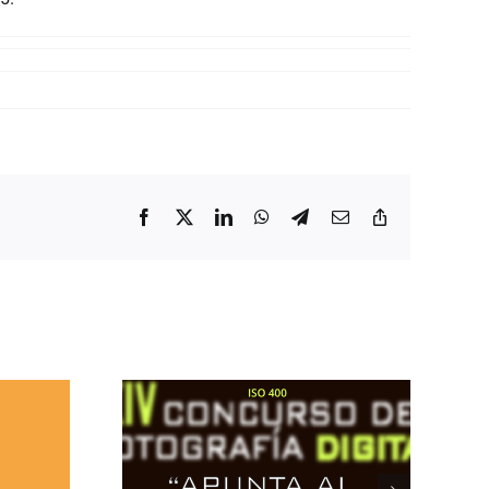
Facebook
X
LinkedIn
WhatsApp
Telegram
Correo
Copiar
electrónico
enlace