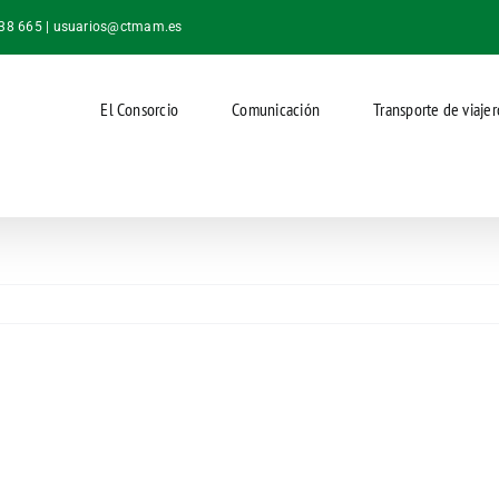
038 665 |
usuarios@ctmam.es
El Consorcio
Comunicación
Transporte de viajer