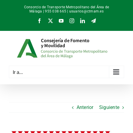
Saltar
Consorcio de Transporte Metropolitano del Área de
al
Málaga | 955 038 665 |
usuarios@ctmam.es
contenido
Facebook
X
YouTube
Instagram
LinkedIn
Telegram
Ir a...
Anterior
Siguiente