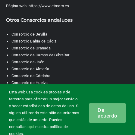
Página web:
https://www.ctmam.es
Otros Consorcios andaluces
Consorcio de Sevilla
Consorcio Bahía de Cádiz
Consorcio de Granada
Consorcio de Campo de Gibraltar
Consorcio de Jaén
Consorcio de Almería
Consorcio de Córdoba
Consorcio de Huelva
Esta web usa cookies propias y de
terceros para ofrecer un mejor servicio
Consorcio de Transporte Metropolitano. Área de Málaga |
y hacer estadísticas de datos de uso. Si
De
Contacto
|
Información legal
|
Política de privacidad
|
Política de
sigues utilizando este sitio asumiremos
acuerdo
cookies
que estás de acuerdo. Puedes
consultar
aquí
nuestra política de
cookies.