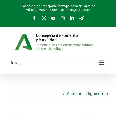
Saltar
Consorcio de Transporte Metropolitano del Área de
al
Málaga | 955 038 665 |
usuarios@ctmam.es
contenido
Facebook
X
YouTube
Instagram
LinkedIn
Telegram
Ir a...
Anterior
Siguiente