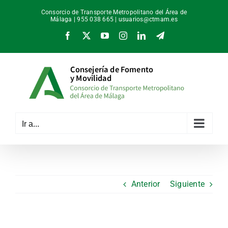
Saltar
Consorcio de Transporte Metropolitano del Área de
al
Málaga | 955 038 665 |
usuarios@ctmam.es
contenido
Facebook
X
YouTube
Instagram
LinkedIn
Telegram
Ir a...
Anterior
Siguiente