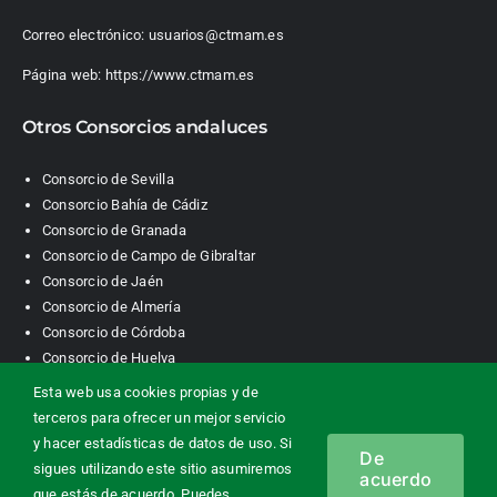
Correo electrónico:
usuarios@ctmam.es
Página web:
https://www.ctmam.es
Otros Consorcios andaluces
Consorcio de Sevilla
Consorcio Bahía de Cádiz
Consorcio de Granada
Consorcio de Campo de Gibraltar
Consorcio de Jaén
Consorcio de Almería
Consorcio de Córdoba
Consorcio de Huelva
Esta web usa cookies propias y de
terceros para ofrecer un mejor servicio
Consorcio de Transporte Metropolitano. Área de Málaga |
y hacer estadísticas de datos de uso. Si
De
Contacto
|
Información legal
|
Política de privacidad
|
Política de
sigues utilizando este sitio asumiremos
acuerdo
cookies
que estás de acuerdo. Puedes