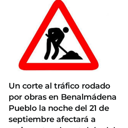
Ver
imagen
más
grande
Un corte al tráfico rodado
por obras en Benalmádena
Pueblo la noche del 21 de
septiembre afectará a