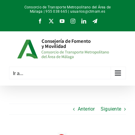
Saltar
Consorcio de Transporte Metropolitano del Área de
al
Málaga | 955 038 665 |
usuarios@ctmam.es
contenido
Facebook
X
YouTube
Instagram
LinkedIn
Telegram
Ir a...
Anterior
Siguiente