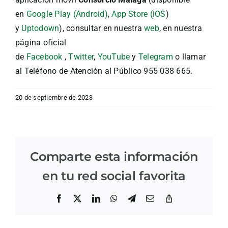
en
Google Play (Android)
,
App Store (iOS
)
y
Uptodown
), consultar en nuestra
web
, en nuestra
página oficial
de
Facebook
,
Twitter
,
YouTube
y
Telegram
o llamar
al Teléfono de Atención al Público 955 038 665.
20 de septiembre de 2023
Comparte esta información
en tu red social favorita
Facebook
X
LinkedIn
WhatsApp
Telegram
Correo
Copiar
electrónico
enlace