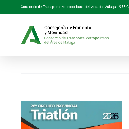
Saltar
Consorcio de Transporte Metropolitano del Área de Málaga | 955 
al
contenido
Ver
imagen
más
grande