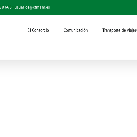
038 665 |
usuarios@ctmam.es
El Consorcio
Comunicación
Transporte de viajer