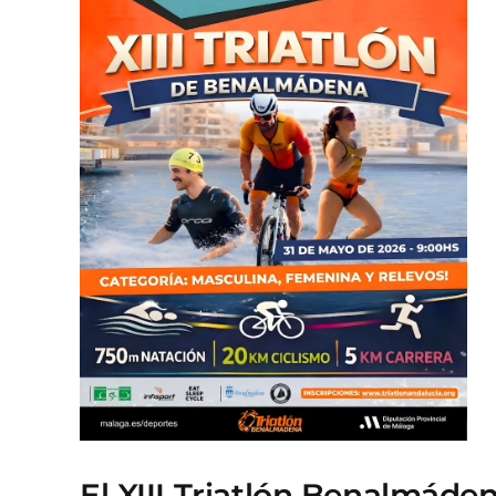
El XIII Triatlón Benalmáden