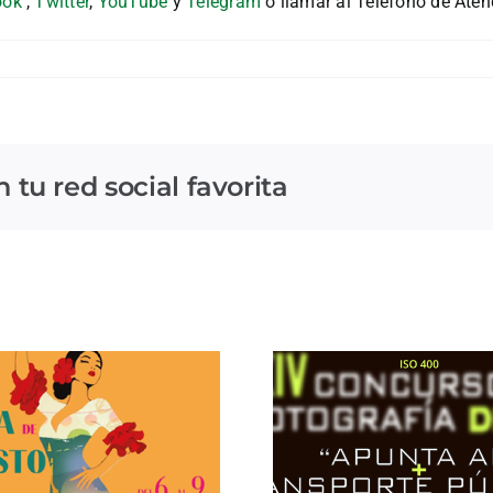
ook
,
Twitter
,
YouTube
y
Telegram
o llamar al Teléfono de Aten
tu red social favorita