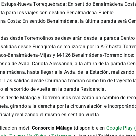
Estupa-Nueva Torrequebrada: En sentido Benalmádena Costa, 
ruta para los viajes con destino Benalmádena Pueblo.
 Costa: En sentido Benalmádena, la última parada será Centr
idas desde Torremolinos se desviarán desde la parada Centro 
 salidas desde Fuengirola se realizaran por la A-7 hasta Torre
nos-Benalmádena-Mijas y M-126 Benalmádena-Torremolinos: 
onda de Avda. Carlota Alessandri, a la altura de la parada Cen
almádena, hasta llegar a la Avda. de la Estación, realizando e
Las salidas desde Churriana tendrán como fin de trayecto la 
o el recorrido de vuelta en la parada Residencia.
as desde Málaga y Torremolinos realizarán un cambio de recor
uela, girando a la derecha por la circunvalación e incorporán
ficial y realizando el mismo en sentido vuelta.
licación móvil
Consorcio Málaga
(disponible en
Google Play 