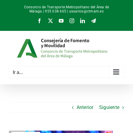
Saltar
Consorcio de Transporte Metropolitano del Área de
al
Málaga | 955 038 665 |
usuarios@ctmam.es
contenido
Facebook
X
YouTube
Instagram
LinkedIn
Telegram
Ir a...
Anterior
Siguiente