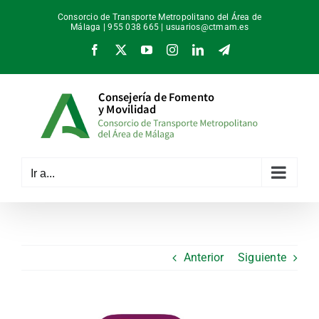
Saltar
Consorcio de Transporte Metropolitano del Área de
al
Málaga | 955 038 665 |
usuarios@ctmam.es
contenido
Facebook
X
YouTube
Instagram
LinkedIn
Telegram
Ir a...
Anterior
Siguiente