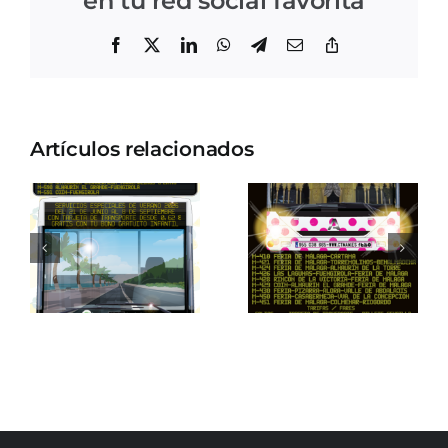
en tu red social favorita
Facebook
X
LinkedIn
WhatsApp
Telegram
Correo
Copiar
electrónico
enlace
Artículos relacionados