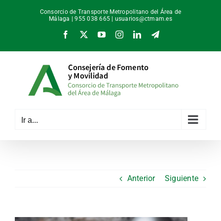
Saltar
Consorcio de Transporte Metropolitano del Área de
al
Málaga | 955 038 665 |
usuarios@ctmam.es
contenido
Facebook
X
YouTube
Instagram
LinkedIn
Telegram
Ir a...
Anterior
Siguiente