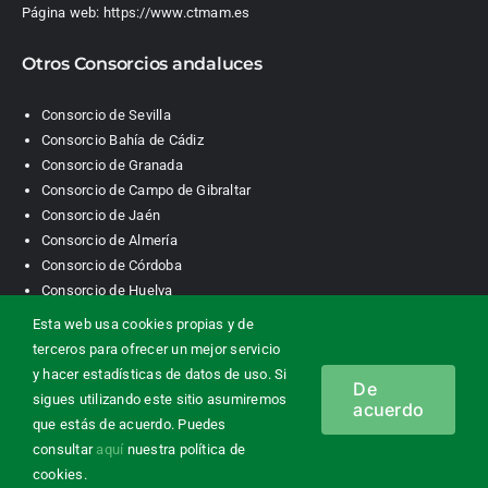
Página web:
https://www.ctmam.es
Otros Consorcios andaluces
Consorcio de Sevilla
Consorcio Bahía de Cádiz
Consorcio de Granada
Consorcio de Campo de Gibraltar
Consorcio de Jaén
Consorcio de Almería
Consorcio de Córdoba
Consorcio de Huelva
Esta web usa cookies propias y de
terceros para ofrecer un mejor servicio
Consorcio de Transporte Metropolitano. Área de Málaga |
y hacer estadísticas de datos de uso. Si
De
Contacto
|
Información legal
|
Política de privacidad
|
Política de
sigues utilizando este sitio asumiremos
acuerdo
cookies
que estás de acuerdo. Puedes
consultar
aquí
nuestra política de
cookies.