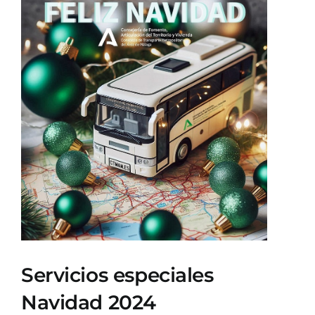
Ver
imagen
más
grande
Servicios especiales
Navidad 2024