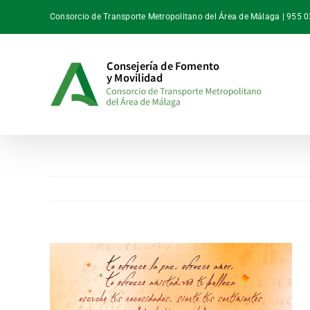
Saltar
Consorcio de Transporte Metropolitano del Área de Málaga | 955 
al
contenido
Ver
imagen
más
grande