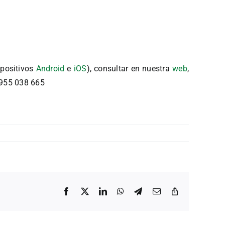
spositivos
Android
e
iOS
), consultar en nuestra
web
,
 955 038 665
Facebook
X
LinkedIn
WhatsApp
Telegram
Correo
Copiar
electrónico
enlace