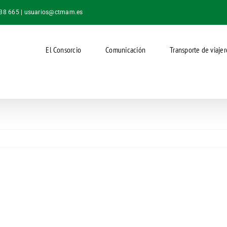
038 665 |
usuarios@ctmam.es
El Consorcio
Comunicación
Transporte de viajer