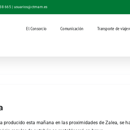
038 665 |
usuarios@ctmam.es
El Consorcio
Comunicación
Transporte de viajer
a
a producido esta mañana en las proximidades de Zalea, se ha