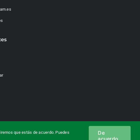
am.es
es
ces
ar
acidad
|
Política de cookies
De
sumiremos que estás de acuerdo. Puedes
acuerdo