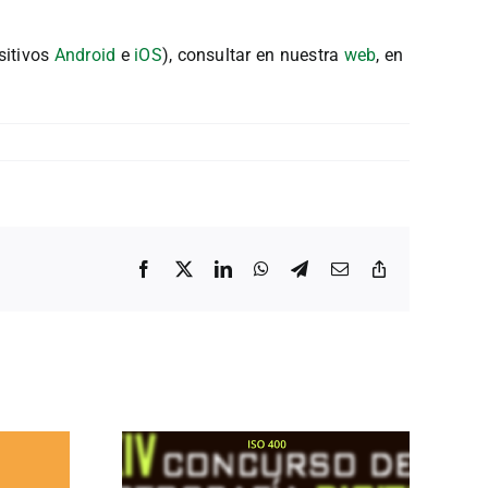
sitivos
Android
e
iOS
), consultar en nuestra
web
, en
Facebook
X
LinkedIn
WhatsApp
Telegram
Correo
Copiar
electrónico
enlace