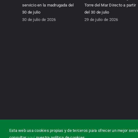
servicio en la madrugada del
Torre del Mar Directo a partir
30 de julio
del 30 de julio
30 de julio de 2026
29 de julio de 2026
Consorcio de Transporte M
Esta web usa cookies propias y de terceros para ofrecer un mejor servi
consultar
aquí
nuestra política de cookies.