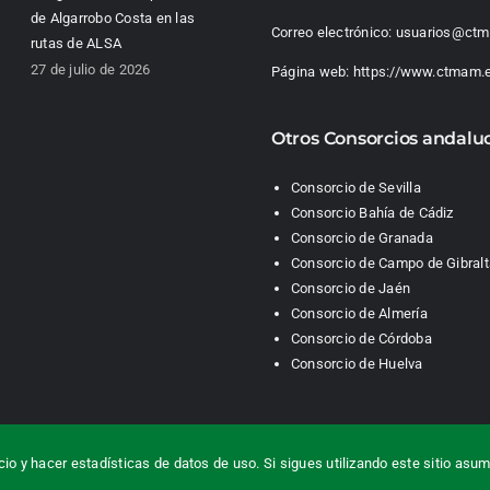
de Algarrobo Costa en las
Correo electrónico:
usuarios@ctm
rutas de ALSA
27 de julio de 2026
Página web:
https://www.ctmam.
Otros Consorcios andalu
Consorcio de Sevilla
Consorcio Bahía de Cádiz
Consorcio de Granada
Consorcio de Campo de Gibralt
Consorcio de Jaén
Consorcio de Almería
Consorcio de Córdoba
Consorcio de Huelva
etropolitano. Área de Málaga |
Contacto
|
Información legal
|
Política de priv
cio y hacer estadísticas de datos de uso. Si sigues utilizando este sitio a