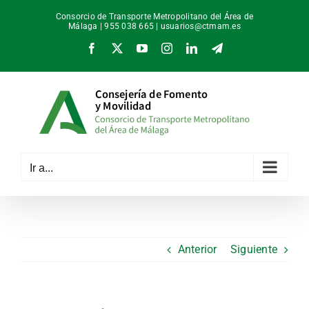
Saltar
Consorcio de Transporte Metropolitano del Área de
al
Málaga | 955 038 665 |
usuarios@ctmam.es
contenido
Facebook
X
YouTube
Instagram
LinkedIn
Telegram
Ir a...
Anterior
Siguiente