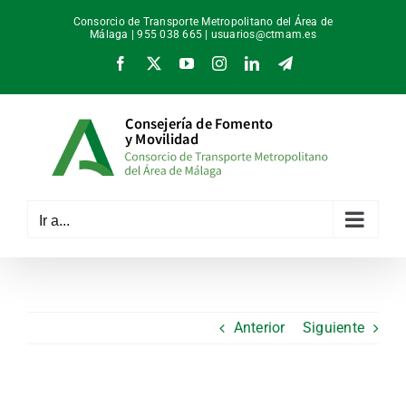
Saltar
Consorcio de Transporte Metropolitano del Área de
al
Málaga | 955 038 665 |
usuarios@ctmam.es
contenido
Facebook
X
YouTube
Instagram
LinkedIn
Telegram
Ir a...
Anterior
Siguiente