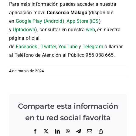
Para más información puedes acceder a nuestra
aplicación móvil
Consorcio Málaga
(disponible
en
Google Play (Android)
,
App Store (iOS
)
y
Uptodown
), consultar en nuestra
web
, en nuestra
página oficial
de
Facebook
,
Twitter
,
YouTube
y
Telegram
o llamar
al Teléfono de Atención al Público 955 038 665.
4 de marzo de 2024
Comparte esta información
en tu red social favorita
Facebook
X
LinkedIn
WhatsApp
Telegram
Correo
Copiar
electrónico
enlace