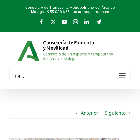
Saltar
Consorcio de Transporte Metropolitano del Área de
al
Málaga | 955 038 665 |
usuarios@ctmam.es
contenido
Facebook
X
YouTube
Instagram
LinkedIn
Telegram
Ir a...
Anterior
Siguiente