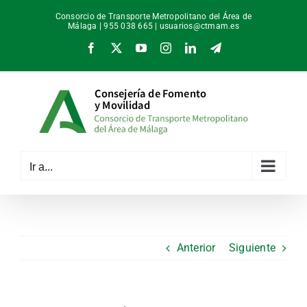
Saltar
Consorcio de Transporte Metropolitano del Área de
al
Málaga | 955 038 665 |
usuarios@ctmam.es
contenido
Facebook
X
YouTube
Instagram
LinkedIn
Telegram
Ir a...
Anterior
Siguiente