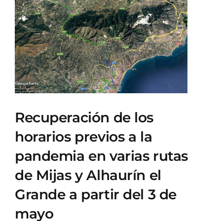
Ver
imagen
más
grande
Recuperación de los
horarios previos a la
pandemia en varias rutas
de Mijas y Alhaurín el
Grande a partir del 3 de
mayo