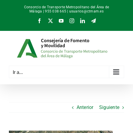
Saltar
Consorcio de Transporte Metropolitano del Área de
al
Málaga | 955 038 665 |
usuarios@ctmam.es
contenido
Facebook
X
YouTube
Instagram
LinkedIn
Telegram
Ir a...
Anterior
Siguiente