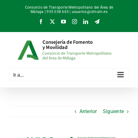
Saltar
Consorcio de Transporte Metropolitano del Área de
al
Málaga | 955 038 665 |
usuarios@ctmam.es
contenido
Facebook
X
YouTube
Instagram
LinkedIn
Telegram
Ir a...
Anterior
Siguiente