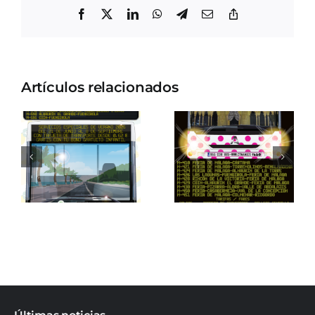
Facebook
X
LinkedIn
WhatsApp
Telegram
Correo
Copiar
electrónico
enlace
Artículos relacionados