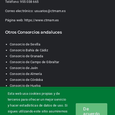
Teléfono:
955 038 665
Correo electrónico:
usuarios@ctmam.es
Página web:
https://www.ctmam.es
Otros Consorcios andaluces
Consorcio de Sevilla
Consorcio Bahía de Cádiz
Consorcio de Granada
Consorcio de Campo de Gibraltar
Consorcio de Jaén
Consorcio de Almería
Consorcio de Córdoba
Consorcio de Huelva
Esta web usa cookies propias y de
terceros para ofrecer un mejor servicio
Consorcio de Transporte Metropolitano. Área de Málaga |
y hacer estadísticas de datos de uso. Si
De
Contacto
|
Información legal
|
Política de privacidad
|
Política de
sigues utilizando este sitio asumiremos
acuerdo