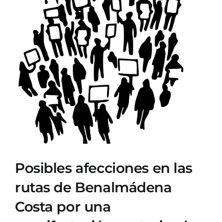
Ver
imagen
más
grande
Posibles afecciones en las
rutas de Benalmádena
Costa por una