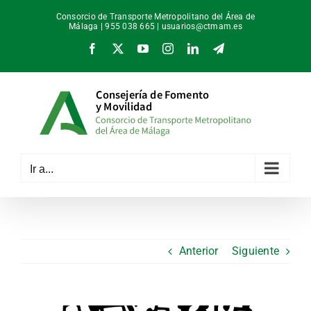
Saltar
Consorcio de Transporte Metropolitano del Área de
al
Málaga | 955 038 665 |
usuarios@ctmam.es
contenido
Facebook
X
YouTube
Instagram
LinkedIn
Telegram
Ir a...
Anterior
Siguiente