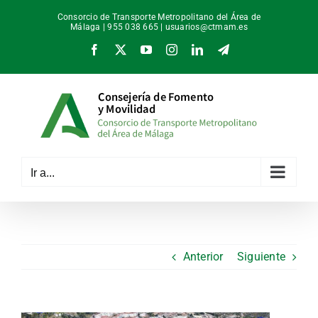
Saltar
Consorcio de Transporte Metropolitano del Área de
al
Málaga | 955 038 665 |
usuarios@ctmam.es
contenido
Facebook
X
YouTube
Instagram
LinkedIn
Telegram
Ir a...
Anterior
Siguiente