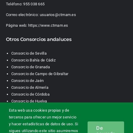
Teléfono:
955 038 665
Correo electrónico:
usuarios@ctmam.es
Página web:
https://www.ctmam.es
Otros Consorcios andaluces
Consorcio de Sevilla
Consorcio Bahía de Cádiz
Consorcio de Granada
Consorcio de Campo de Gibraltar
Consorcio de Jaén
Consorcio de Almería
Consorcio de Córdoba
Consorcio de Huelva
Esta web usa cookies propias y de
terceros para ofrecer un mejor servicio
Consorcio de Transporte Metropolitano. Área de Málaga |
y hacer estadísticas de datos de uso. Si
De
Contacto
|
Información legal
|
Política de privacidad
|
Política de
sigues utilizando este sitio asumiremos