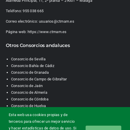
Alameda Principal, 11, 2ª planta – 29001 – Málaga
Teléfono:
955 038 665
Correo electrónico:
usuarios@ctmam.es
Página web:
https://www.ctmam.es
Otros Consorcios andaluces
Consorcio de Sevilla
Consorcio Bahía de Cádiz
Consorcio de Granada
Consorcio de Campo de Gibraltar
Consorcio de Jaén
Consorcio de Almería
Consorcio de Córdoba
Consorcio de Huelva
Esta web usa cookies propias y de
terceros para ofrecer un mejor servicio
Consorcio de Transporte Metropolitano. Área de Málaga |
y hacer estadísticas de datos de uso. Si