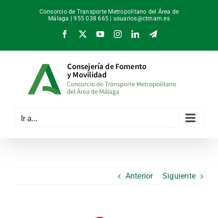
Saltar
Consorcio de Transporte Metropolitano del Área de
al
Málaga | 955 038 665 |
usuarios@ctmam.es
contenido
Facebook
X
YouTube
Instagram
LinkedIn
Telegram
Ir a...
Anterior
Siguiente