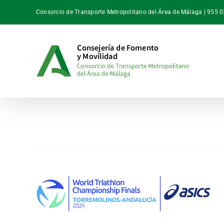
Saltar
Consorcio de Transporte Metropolitano del Área de Málaga | 955 
al
contenido
Ver
imagen
más
grande