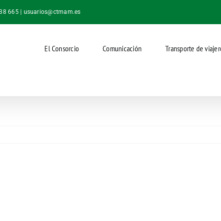
038 665 |
usuarios@ctmam.es
El Consorcio
Comunicación
Transporte de viajer