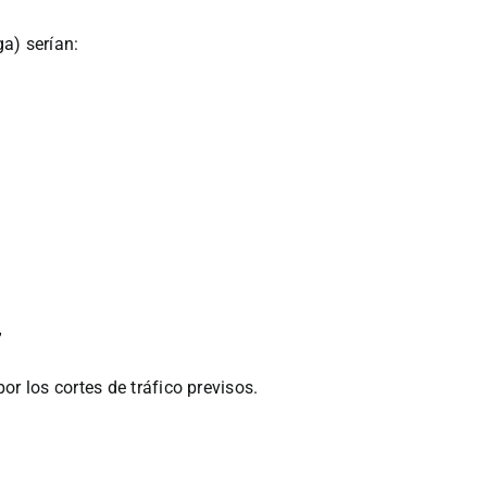
a) serían:
”
r los cortes de tráfico previsos.