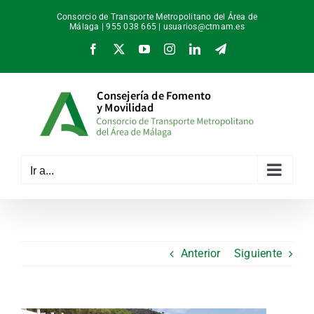
Saltar
Consorcio de Transporte Metropolitano del Área de
al
Málaga | 955 038 665 |
usuarios@ctmam.es
contenido
Facebook
X
YouTube
Instagram
LinkedIn
Telegram
Ir a...
Anterior
Siguiente