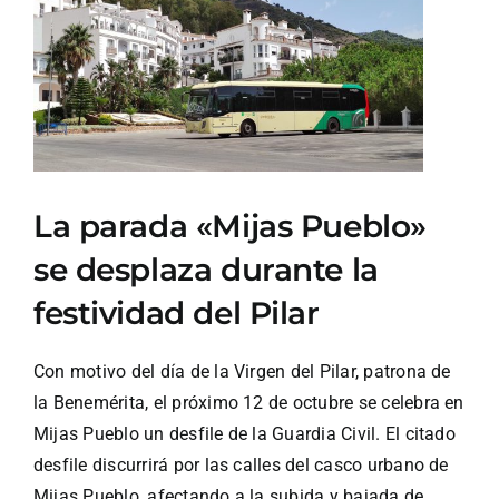
Ver
imagen
más
grande
La parada «Mijas Pueblo»
se desplaza durante la
festividad del Pilar
Con motivo del día de la Virgen del Pilar, patrona de
la Benemérita, el próximo 12 de octubre se celebra en
Mijas Pueblo un desfile de la Guardia Civil. El citado
desfile discurrirá por las calles del casco urbano de
Mijas Pueblo, afectando a la subida y bajada de