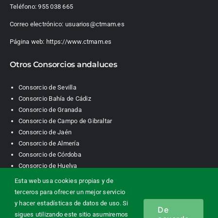
Teléfono:
955 038 665
Correo electrónico:
usuarios@ctmam.es
Página web:
https://www.ctmam.es
Otros Consorcios andaluces
Consorcio de Sevilla
Consorcio Bahía de Cádiz
Consorcio de Granada
Consorcio de Campo de Gibraltar
Consorcio de Jaén
Consorcio de Almería
Consorcio de Córdoba
Consorcio de Huelva
Esta web usa cookies propias y de
terceros para ofrecer un mejor servicio
Consorcio de Transporte Metropolitano. Área de Málaga |
y hacer estadísticas de datos de uso. Si
De
Contacto
|
Información legal
|
Política de privacidad
|
Política de
sigues utilizando este sitio asumiremos