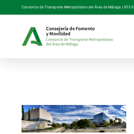
Saltar
Consorcio de Transporte Metropolitano del Área de Málaga | 955 
al
contenido
Ver
imagen
más
grande