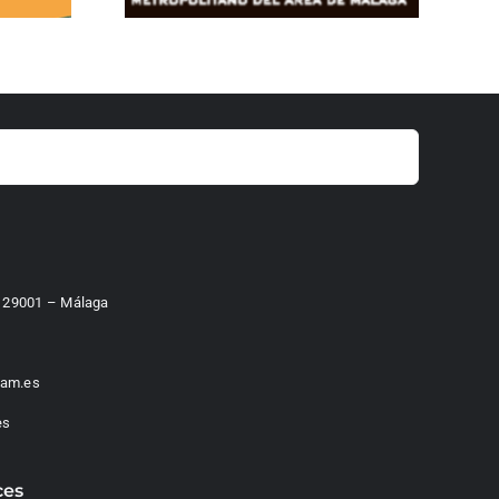
 – 29001 – Málaga
am.es
es
ces