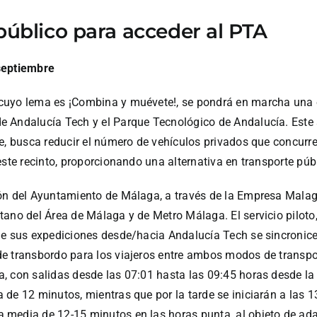
público para acceder al PTA
 septiembre
cuyo lema es ¡Combina y muévete!, se pondrá en marcha una e
 Andalucía Tech y el Parque Tecnológico de Andalucía. Este se
e, busca reducir el número de vehículos privados que concurre
 este recinto, proporcionando una alternativa en transporte p
ión del Ayuntamiento de Málaga, a través de la Empresa Mal
tano del Área de Málaga y de Metro Málaga. El servicio pilot
de sus expediciones desde/hacia Andalucía Tech se sincronice 
de transbordo para los viajeros entre ambos modos de transp
, con salidas desde las 07:01 hasta las 09:45 horas desde la
de 12 minutos, mientras que por la tarde se iniciarán a las 
media de 12-15 minutos en las horas punta, al objeto de adap