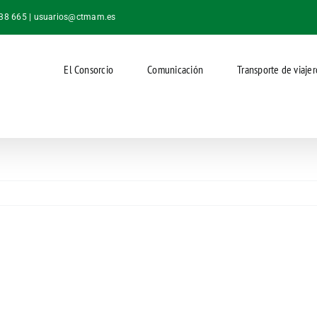
038 665 |
usuarios@ctmam.es
El Consorcio
Comunicación
Transporte de viajer