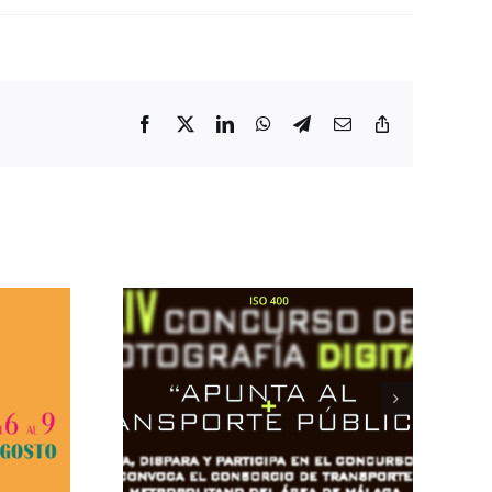
Facebook
X
LinkedIn
WhatsApp
Telegram
Correo
Copiar
electrónico
enlace