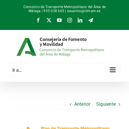
Saltar
Consorcio de Transporte Metropolitano del Área de
al
Málaga | 955 038 665 |
usuarios@ctmam.es
contenido
Facebook
X
YouTube
Instagram
LinkedIn
Telegram
Ir a...
Anterior
Siguiente