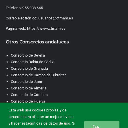
Teléfono:
955 038 665
Correo electrónico:
usuarios@ctmam.es
Página web:
https://www.ctmam.es
Otros Consorcios andaluces
Consorcio de Sevilla
Consorcio Bahía de Cádiz
Consorcio de Granada
Consorcio de Campo de Gibraltar
Consorcio de Jaén
Consorcio de Almería
Consorcio de Córdoba
Consorcio de Huelva
Esta web usa cookies propias y de
terceros para ofrecer un mejor servicio
Consorcio de Transporte Metropolitano. Área de Málaga |
y hacer estadísticas de datos de uso. Si
De
Contacto
|
Información legal
|
Política de privacidad
|
Política de